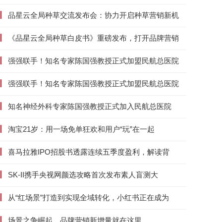
丨
品星云全局种草交流发布会：协力开启种草营销新机
丨
《品星云全局种草白皮书》重磅发布，打开品牌营销
丨
强强联手！知名专家陈国强教授正式加盟民航总医院
丨
强强联手！知名专家陈国强教授正式加盟民航总医院
丨
知名神经外科专家陈国强教授正式加入民航总医院
丨
淘宝21岁：用一场免单狂欢和用户“玩”在一起
丨
喜马拉雅IPO招股书透露连续五季度盈利，解读背
丨
SK-II携手央视网颜选攻略首次发布素人盲测大
丨
从“红场景”打造到实现全域转化，小红书正在成为
丨
场景之争崛起，品牌营销新增量就在这里