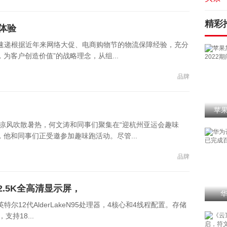
精彩
体验
通速递根据近年来网络大促、电商购物节的物流保障经验，充分
为客户创造价值”的战略理念，从组...
品牌
苹果
袭凉风吹散暑热，何文涛和同事们聚集在“迎杭州亚运会趣味
他和同事们正受邀参加趣味跑活动。尽管...
品牌
2.5K全高清显示屏，
华
尔12代AlderLakeN95处理器，4核心和4线程配置。存储
支持18...