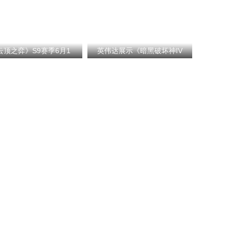
云顶之弈》S9赛季6月1
英伟达展示《暗黑破坏神IV