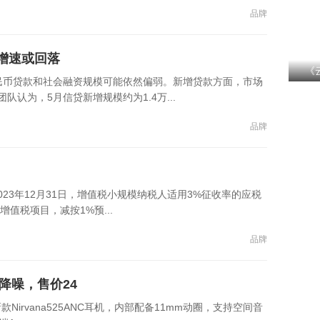
品牌
增速或回落
《
民币贷款和社会融资规模可能依然偏弱。新增贷款方面，市场
认为，5月信贷新增规模约为1.4万...
品牌
2023年12月31日，增值税小规模纳税人适用3%征收率的应税
值税项目，减按1%预...
品牌
动降噪，售价24
Nirvana525ANC耳机，内部配备11mm动圈，支持空间音