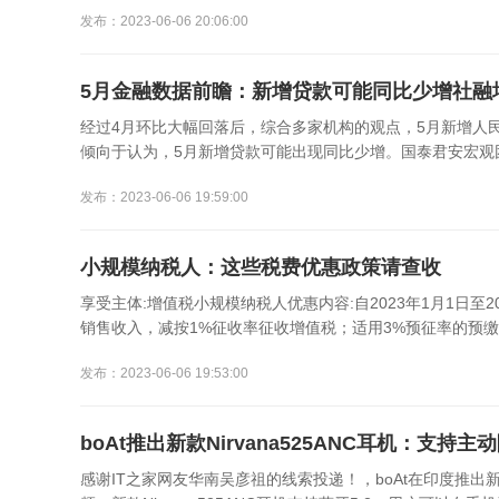
发布：2023-06-06 20:06:00
5月金融数据前瞻：新增贷款可能同比少增社融
经过4月环比大幅回落后，综合多家机构的观点，5月新增人
倾向于认为，5月新增贷款可能出现同比少增。国泰君安宏观团队
发布：2023-06-06 19:59:00
小规模纳税人：这些税费优惠政策请查收
享受主体:增值税小规模纳税人优惠内容:自2023年1月1日至
销售收入，减按1%征收率征收增值税；适用3%预征率的预缴增
发布：2023-06-06 19:53:00
boAt推出新款Nirvana525ANC耳机：支持主
感谢IT之家网友华南吴彦祖的线索投递！，boAt在印度推出新款