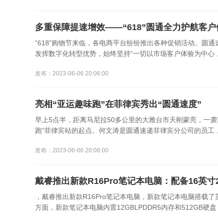
多重保障提速增效——“618”圆通全力护航客户
“618”购物节来临，各电商平台纷纷推出各种促销活动。圆
发挥数字化转型优势，始终坚持“一切以市场客户体验为中心，
发布：2023-06-06 20:06:00
亮相“亚运趣味跑”在菲律宾秀出“圆通速度”
早上5点半，距离马尼拉50多公里的大雅台市天刚蒙亮，一
跑”菲律宾站的起点。何文涛是圆通速递菲律宾分公司的员工，
发布：2023-06-06 20:06:00
戴睿推出新款R16Pro笔记本电脑：配备16英寸
，戴睿推出新款R16Pro笔记本电脑，新款笔记本电脑搭载了英特
方面，新款笔记本电脑内置12GBLPDDR5内存和512GB硬盘，