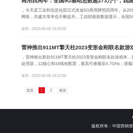
商用四周年：全国5G基站总数超273万个，我
，今天是工业和信息化部正式发放5G商用牌照四周年。从201
网络，共建共享率也不断提升。工信部最新数据显示，全国5G基站
发布：2023-06-06 19:20:00
雷神推出911MT擎天柱2023变形金刚联名款游戏
，雷神推出新款911MT擎天柱2023变形金刚联名款游戏本，
处理器，12核心和16线程配置，最高可睿频至4.7GHz；搭载RTX
发布：2023-06-06 19:13:00
1
2
首页
尾页
版权所有：中国营销资源