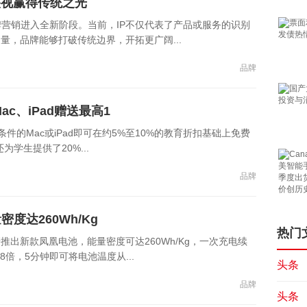
央视赢得传统之光
营销进入全新阶段。当前，IP不仅代表了产品或服务的识别
量，品牌能够打破传统边界，开拓更广阔...
品牌
c、iPad赠送最高1
件的Mac或iPad即可在约5%至10%的教育折扣基础上免费
为学生提供了20%...
品牌
达260Wh/Kg
热门
出新款凤凰电池，能量密度可达260Wh/Kg，一次充电续
倍，5分钟即可将电池温度从...
头条
品牌
头条