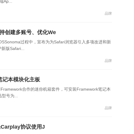
p...
品牌
支持创建多账号、优化We
SSonoma过程中，宣布为为Safari浏览器引入多项改进和新
afari...
品牌
用笔记本模块化主板
mework合作的迷你机箱套件，可安装Framework笔记本
型号为...
品牌
rplay协议使用J