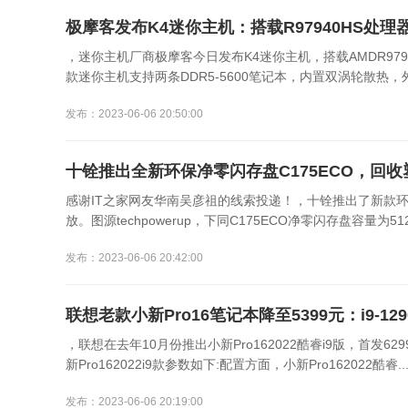
极摩客发布K4迷你主机：搭载R97940HS处理
，迷你主机厂商极摩客今日发布K4迷你主机，搭载AMDR979
款迷你主机支持两条DDR5-5600笔记本，内置双涡轮散热，外形
发布：2023-06-06 20:50:00
十铨推出全新环保净零闪存盘C175ECO，回收
感谢IT之家网友华南吴彦祖的线索投递！，十铨推出了新款环
放。图源techpowerup，下同C175ECO净零闪存盘容量为512
发布：2023-06-06 20:42:00
联想老款小新Pro16笔记本降至5399元：i9-1290
，联想在去年10月份推出小新Pro162022酷睿i9版，首发6
新Pro162022i9款参数如下:配置方面，小新Pro162022酷睿..
发布：2023-06-06 20:19:00