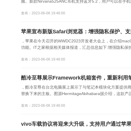
频。新款Nirvana525ANC耳机支持蓝牙5.2，用户可以在手机端A
发布：2023-06-06 19:46:00
苹果宣布新版Safari浏览器：增强隐私保护、
，苹果在今天召开的WWDC2023开发者大会上，在介绍macO
功能。IT之家根据相关媒体报道，汇总信息如下:增强隐私保护新版S
发布：2023-06-06 19:46:00
酷冷至尊展示Framework机箱套件，重新利
，酷冷至尊在台北电脑展上展示了与笔记本模块化方案提供商Fra
替换下来的主板。图源HermitageAkihabara据介绍，这款产品
发布：2023-06-06 19:46:00
vivo车载协议将迎来大升级，支持用户通过苹果Ca