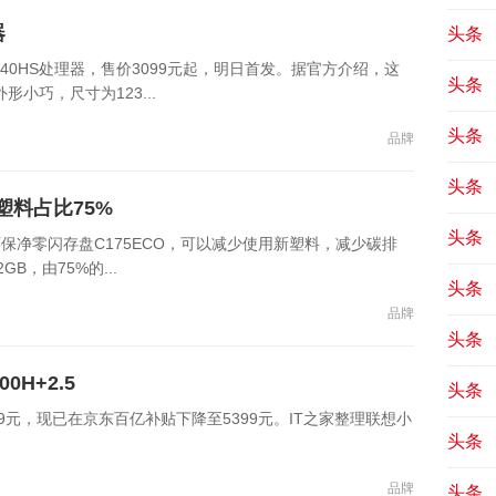
器
头条
40HS处理器，售价3099元起，明日首发。据官方介绍，这
头条
小巧，尺寸为123...
头条
品牌
头条
塑料占比75%
头条
保净零闪存盘C175ECO，可以减少使用新塑料，减少碳排
GB，由75%的...
头条
品牌
头条
0H+2.5
头条
299元，现已在京东百亿补贴下降至5399元。IT之家整理联想小
头条
.
品牌
头条